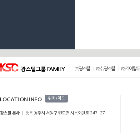
㈜광스틸
㈜뉴광스틸
㈜케이탑패
LOCATION INFO
위치/약도
광스틸 본사
충북 청주시 서원구 현도면 시목외천로 247-27