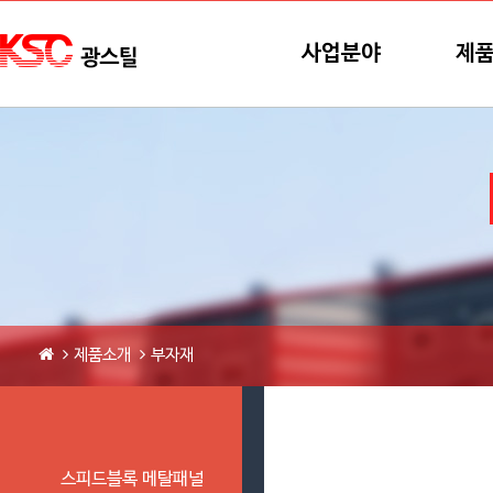
본문바로가기
메뉴바로가기
사업분야
제
제품소개
부자재
스피드블록 메탈패널