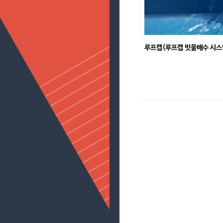
루프캡(루프캡 빗물배수 시스