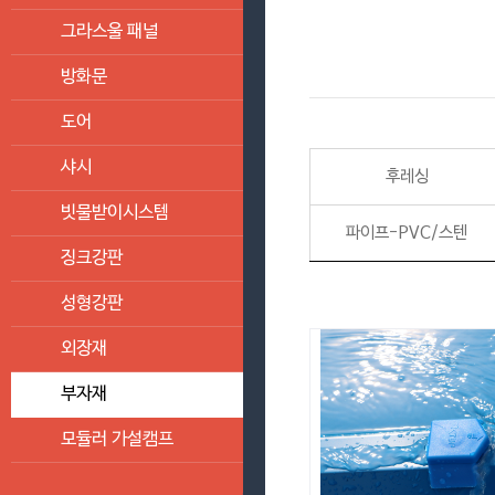
그라스울 패널
방화문
도어
샤시
후레싱
빗물받이시스템
파이프-PVC/스텐
징크강판
성형강판
외장재
부자재
모듈러 가설캠프