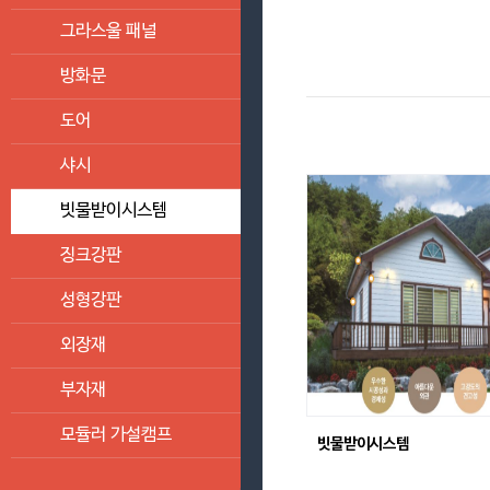
그라스울 패널
방화문
도어
샤시
빗물받이시스템
징크강판
성형강판
외장재
부자재
모듈러 가설캠프
빗물받이시스템