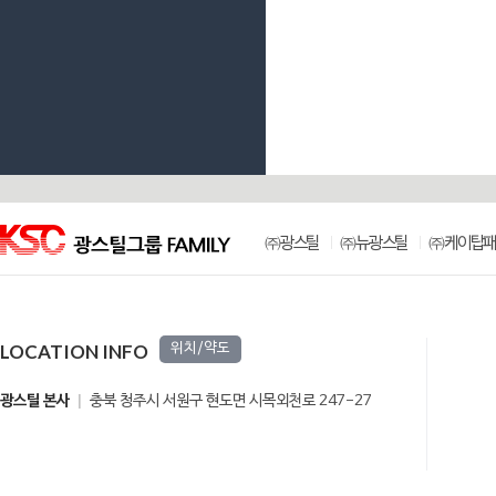
㈜광스틸
㈜뉴광스틸
㈜케이탑패
LOCATION INFO
위치/약도
광스틸 본사
충북 청주시 서원구 현도면 시목외천로 247-27